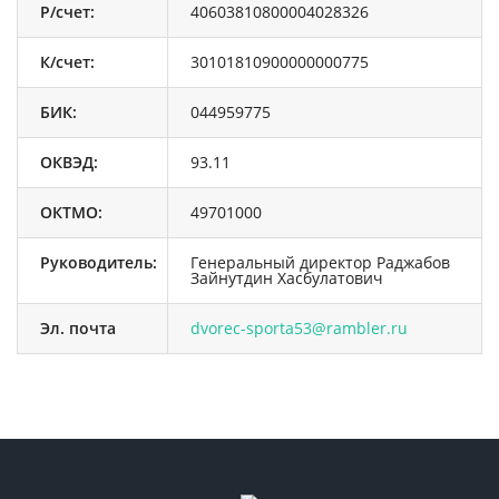
Р/счет:
40603810800004028326
К/счет:
30101810900000000775
БИК:
044959775
ОКВЭД:
93.11
ОКТМО:
49701000
Руководитель:
Генеральный директор Раджабов
Зайнутдин Хасбулатович
Эл. почта
dvorec-sporta53@rambler.ru